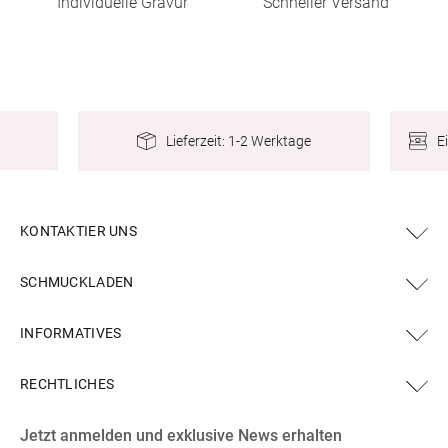
Individuelle Gravur
Schneller Versand
E
Lieferzeit: 1-2 Werktage
KONTAKTIER UNS
SCHMUCKLADEN
INFORMATIVES
RECHTLICHES
Facebook
Instagram
YouTube
X
Pinterest
Jetzt anmelden und exklusive News erhalten