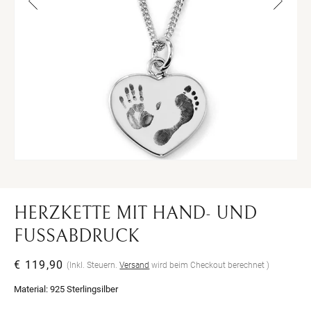
Medien
Me
1
2
in
in
Modal
Mo
öffnen
öff
HERZKETTE MIT HAND- UND
FUSSABDRUCK
Normaler
€ 119,90
(Inkl. Steuern.
Versand
wird beim Checkout berechnet )
Preis
Material:
925 Sterlingsilber