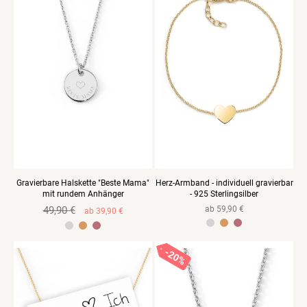
I
E
:
Gravierbare Halskette "Beste Mama"
Herz-Armband - individuell gravierbar
mit rundem Anhänger
- 925 Sterlingsilber
Normaler
49,90 €
Verkaufspreis
Normaler
ab 59,90 €
ab 39,90 €
Preis
Preis
925 Sterlingsilber Gelbvergoldet
925 Sterlingsilber Rosevergoldet
925 Sterlingsilber Gelbgold vergoldet
20%
20%
20%