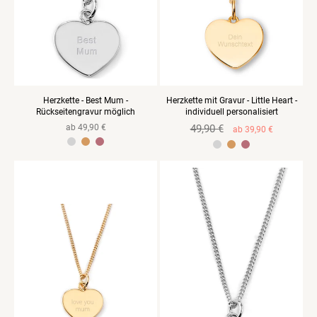
Herzkette - Best Mum -
Herzkette mit Gravur - Little Heart -
Rückseitengravur möglich
individuell personalisiert
Normaler
ab 49,90 €
Normaler
49,90 €
Verkaufspreis
ab 39,90 €
Preis
Preis
925 Sterlingsilber Gelbgold vergoldet
925 Sterlingsilber Gelbvergoldet
925 Sterlingsilber Rosevergoldet