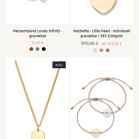
Herzarmband Lovely Infinity -
Herzkette - Little Heart - individuell
gravierbar
gravierbar | 585 Echtgold
Verkaufspreis
31,90 €
Normaler
599,00 €
Verkaufspreis
ab 529,00 €
Preis
925 Sterlingsilber Gelbvergoldet
925 Sterlingsilber Rosevergoldet
NEU