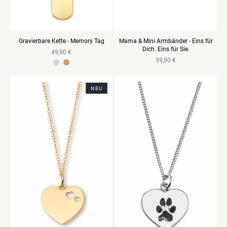
Gravierbare Kette - Memory Tag
Mama & Mini Armbänder - Eins für
Dich. Eins für Sie.
Normaler
49,90 €
Normaler
59,90 €
Preis
Edelstahl Gelbgold vergoldet
Preis
NEU