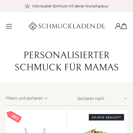
zum
Individueller Schmuck mit deiner Wunschgravur
Inhalt
Warenkor
Einloggen
K
PERSONALISIERTER
A
SCHMUCK FÜR MAMAS
T
E
Filtern und sortieren
G
O
20%
20%
20%
HÄUFIG GEKAUFT
R