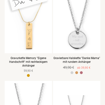
Gravurkette Memory "Eigene
Gravierbare Halskette "Danke Mama"
Handschrift" mit rechteckigem
mit rundem Anhänger
Anhänger
Normaler
49,90 €
Verkaufspreis
ab 39,90 €
Normaler
59,90 €
Preis
925 Sterlingsilber Gelbgold vergoldet
Preis
Edelstahl gelbvergoldet