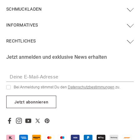
SCHMUCKLADEN
INFORMATIVES
RECHTLICHES
Facebook
Instagram
YouTube
X
Pinterest
Jetzt anmelden und exklusive News erhalten
(Twitter)
Deine E-Mail-Adresse
Bei Anmeldung stimmst Du den
Datenschutzbestimmungen
zu.
Jetzt abonnieren
Facebook
Instagram
YouTube
X
Pinterest
(Twitter)