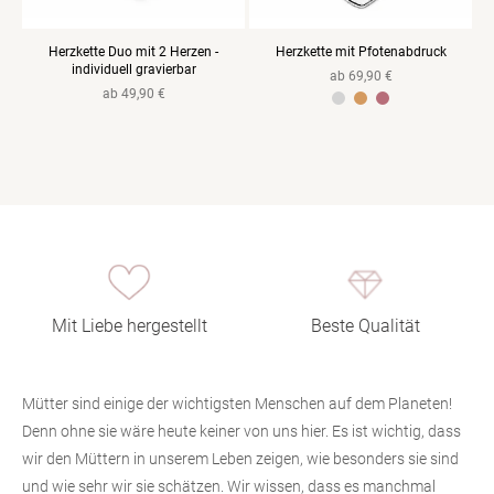
Herzkette Duo mit 2 Herzen -
Herzkette mit Pfotenabdruck
individuell gravierbar
Normaler
ab 69,90 €
Normaler
ab 49,90 €
Preis
925 Sterlingsilber Gelbvergoldet
925 Sterlingsilber Rosevergoldet
Preis
Mit Liebe hergestellt
Beste Qualität
Mütter sind einige der wichtigsten Menschen auf dem Planeten!
Denn ohne sie wäre heute keiner von uns hier. Es ist wichtig, dass
wir den Müttern in unserem Leben zeigen, wie besonders sie sind
und wie sehr wir sie schätzen. Wir wissen, dass es manchmal