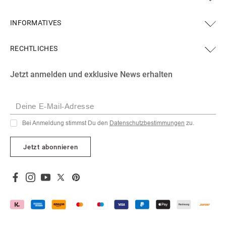
INFORMATIVES
RECHTLICHES
Facebook
Instagram
YouTube
X
Pinterest
Jetzt anmelden und exklusive News erhalten
(Twitter)
Deine E-Mail-Adresse
Bei Anmeldung stimmst Du den
Datenschutzbestimmungen
zu.
Jetzt abonnieren
Facebook
Instagram
YouTube
X
Pinterest
(Twitter)