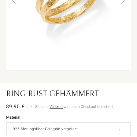
Medien
Me
1
2
in
in
Modal
Mo
öffnen
öff
RING RUST GEHÄMMERT
Normaler
89,90 €
(Inkl. Steuern.
Versand
wird beim Checkout berechnet )
Preis
Material