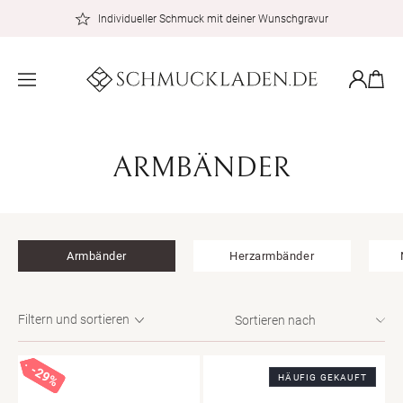
zum
Individueller Schmuck mit deiner Wunschgravur
Inhalt
Warenkor
Einloggen
K
ARMBÄNDER
A
T
Armbänder
Herzarmbänder
E
G
Filtern und sortieren
O
29%
29%
29%
R
HÄUFIG GEKAUFT