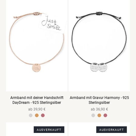
Armband mit deiner Handschrift
Armband mit Gravur Harmony - 925
DayDream - 925 Sterlingsilber
Sterlingsilber
Normaler
ab 39,90 €
Normaler
ab 36,90 €
Preis
Preis
925 Sterlingsilber Gelbvergoldet
925 Sterlingsilber Rosevergoldet
925 Sterlingsilber Gelbvergoldet
925er Sterlingsilber Rosegold vergoldet
AUSVERKAUFT
AUSVERKAUFT