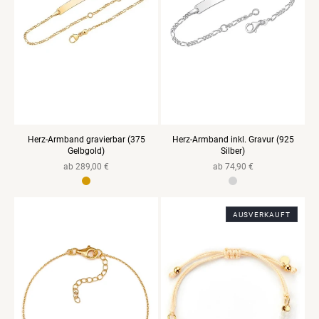
Herz-Armband gravierbar (375
Herz-Armband inkl. Gravur (925
Gelbgold)
Silber)
Normaler
ab 289,00 €
Normaler
ab 74,90 €
Preis
Preis
925 Sterlingsilber Gelbgold vergoldet
AUSVERKAUFT