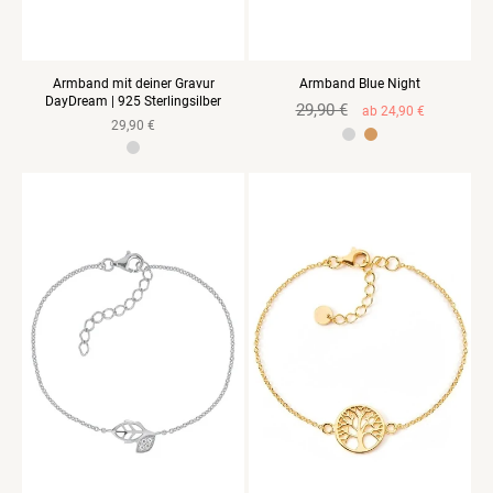
Armband mit deiner Gravur
Armband Blue Night
DayDream | 925 Sterlingsilber
Normaler
29,90 €
Verkaufspreis
ab 24,90 €
Normaler
29,90 €
Preis
925 Sterlingsilber Gelbgold vergoldet
Preis