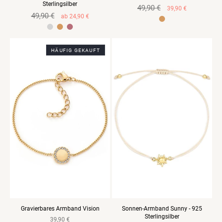
Sterlingsilber
Normaler
49,90 €
Verkaufspreis
39,90 €
Normaler
49,90 €
Verkaufspreis
Preis
ab 24,90 €
Preis
925 Sterlingsilber Gelbvergoldet
925 Sterlingsilber Rosevergoldet
HÄUFIG GEKAUFT
Gravierbares Armband Vision
Sonnen-Armband Sunny - 925
Sterlingsilber
Normaler
39,90 €