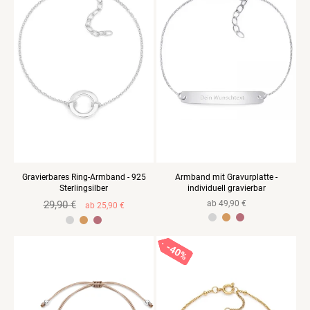
Gravierbares Ring-Armband - 925
Armband mit Gravurplatte -
Sterlingsilber
individuell gravierbar
Normaler
29,90 €
Verkaufspreis
Normaler
ab 49,90 €
ab 25,90 €
Preis
Preis
925 Sterlingsilber Gelbvergoldet
925 Sterlingsilber Rosevergoldet
925 Sterlingsilber Gelbvergoldet
925 Sterlingsilber Rosevergoldet
40%
40%
40%