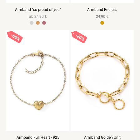
Armband "so proud of you"
Armband Endless
Normaler
ab 24,90 €
Normaler
24,90 €
Preis
Preis
925 Sterlingsilber Gelbvergoldet
925 Sterlingsilber Rosevergoldet
Edelstahl gelbvergoldet
50%
50%
50%
20%
20%
20%
Armband Full Heart - 925
Armband Golden Unit