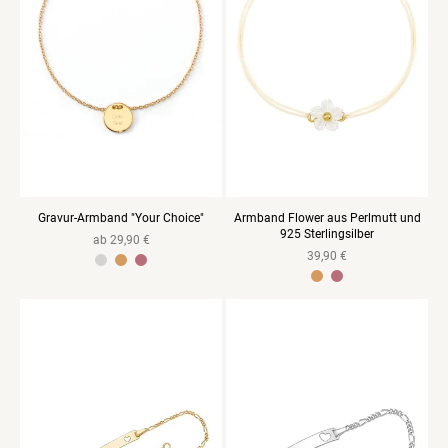
Gravur-Armband "Your Choice"
Armband Flower aus Perlmutt und
925 Sterlingsilber
Normaler
ab 29,90 €
Normaler
39,90 €
Preis
925 Sterlingsilber Gelb vergoldet
925er Sterlingsilber Rosegold vergoldet
Preis
925 Sterlingsilber Gelbvergoldet
925 Sterlingsilber Rosevergoldet