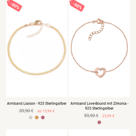
60%
60%
60%
60%
60%
60%
Armband Liaison - 925 Sterlingsilber
Armband Love-Bound mit Zirkonia -
925 Sterlingsilber
Normaler
39,90 €
Verkaufspreis
ab 15,99 €
Normaler
59,90 €
Verkaufspreis
Preis
23,99 €
925 Sterlingsilber Gelbvergoldet
925 Sterlingsilber Rosevergoldet
Preis
925er Sterlingsilber Rosegold vergoldet