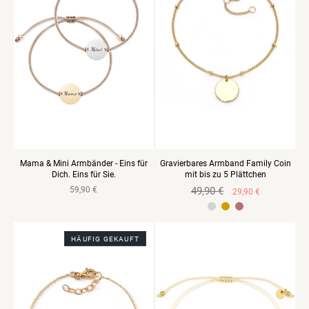
Mama & Mini Armbänder - Eins für
Gravierbares Armband Family Coin
Dich. Eins für Sie.
mit bis zu 5 Plättchen
Normaler
59,90 €
Normaler
49,90 €
Verkaufspreis
29,90 €
Preis
Preis
Edelstahl gelbvergoldet
Edelstahl rosevergoldet
HÄUFIG GEKAUFT