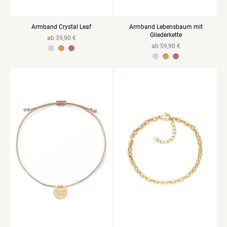
Armband Crystal Leaf
Armband Lebensbaum mit
Gliederkette
Normaler
ab 39,90 €
Normaler
ab 59,90 €
Preis
925 Sterlingsilber Gelbvergoldet
925 Sterlingsilber Rosevergoldet
Preis
925 Sterlingsilber Gelbvergoldet
925 Sterlingsilber Rosevergoldet