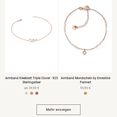
Armband Kleeblatt Triple Clover - 925
Armband Mondschein by Ernestine
Sterlingsilber
Palmert
Normaler
ab 39,90 €
Normaler
59,90 €
Preis
Preis
925 Sterlingsilber Gelbvergoldet
925 Sterlingsilber Rosevergoldet
925 Sterlingsilber Gelbvergoldet
Mehr anzeigen