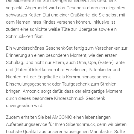
Die Silberkette mit Schutzengel ist liebevoll als Geschenk
verpackt. Abgerundet wird das Geschenk durch ein elegantes
schwarzes Ketten-Etui und einer Grußkarte, die Sie selbst mit
dem Namen Ihres Kindes versehen können. Inklusive ist
zudem eine schlichte weiße Tüte zur Übergabe sowie ein
Schmuck-Zertifikat.
Ein wunderschönes Geschenk-Set fertig zum Verschenken zur
Erinnerung an einen besonderen Moment, wie den ersten
Schultag. Und nicht nur Eltern, auch Oma, Opa, (Paten-)Tante
und (Paten-)Onkel können ihre Enkelinnen, Patenkinder und
Nichten mit der Engelkette als Kommunionsgeschenk,
Einschulungsgeschenk oder Taufgeschenk zum Strahlen
bringen. Amoonic sorgt dafür, dass der einzigartige Moment
durch dieses besondere Kinderschmuck Geschenk
unvergesslich wird.
Zudem erhalten Sie bei AMOONIC einen lebenslangen
Aufarbeitungsservice für Ihren Silberschmuck, denn wir bieten
höchste Qualität aus unserer hauseigenen Manufaktur. Sollte