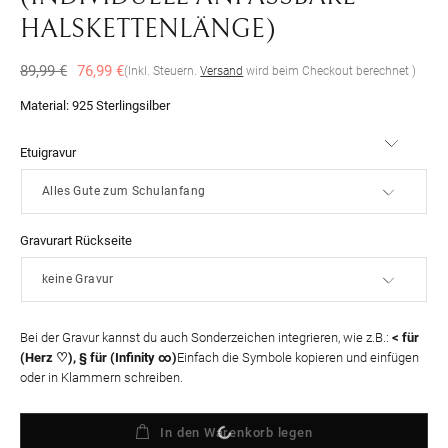
HALSKETTENLÄNGE)
Normaler
Verkaufspreis
89,99 €
76,99 €
(Inkl. Steuern.
Versand
wird beim Checkout berechnet )
Preis
Material:
925 Sterlingsilber
Etuigravur
Gravurart Rückseite
Bei der Gravur kannst du auch Sonderzeichen integrieren, wie z.B.:
< für
(Herz ♡), § für (Infinity ∞)
Einfach die Symbole kopieren und einfügen
oder in Klammern schreiben.
In den Warenkorb legen