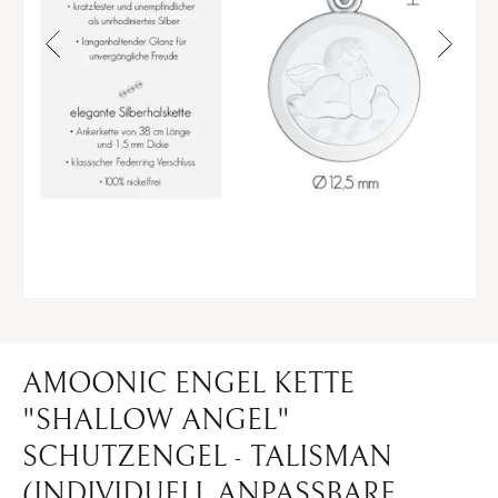
Medien
12
in
Modal
öffnen
AMOONIC ENGEL KETTE
"SHALLOW ANGEL"
SCHUTZENGEL - TALISMAN
(INDIVIDUELL ANPASSBARE