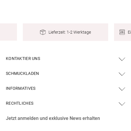
E
Lieferzeit: 1-2 Werktage
KONTAKTIER UNS
SCHMUCKLADEN
INFORMATIVES
RECHTLICHES
Facebook
Instagram
YouTube
X
Pinterest
Jetzt anmelden und exklusive News erhalten
(Twitter)