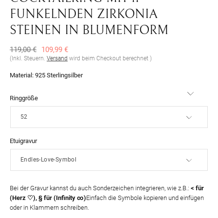
UNKELNDEN ZIRKONIA S
TEINEN IN BLUMENFORM
Normaler
Verkaufspreis
119,00 €
109,99 €
Preis
(Inkl. Steuern.
Versand
wird beim Checkout berechnet )
Material:
925 Sterlingsilber
Ringgröße
Etuigravur
Bei der Gravur kannst du auch Sonderzeichen integrieren, wie z.B.:
< für
(Herz ♡), § für (Infinity ∞)
Einfach die Symbole kopieren und einfügen
oder in Klammern schreiben.