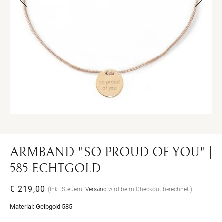
Medien
Me
1
2
in
in
Modal
Mo
öffnen
öff
ARMBAND "SO PROUD OF YOU" |
585 ECHTGOLD
Normaler
€ 219,00
(Inkl. Steuern.
Versand
wird beim Checkout berechnet )
Preis
Material:
Gelbgold 585