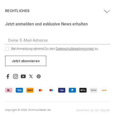
RECHTLICHES
Facebook
Instagram
YouTube
X
Pinterest
Jetzt anmelden und exklusive News erhalten
(Twitter)
Deine E-Mail-Adresse
Bei Anmeldung stimmst Du den
Datenschutzbestimmungen
zu.
Jetzt abonnieren
Facebook
Instagram
YouTube
X
Pinterest
(Twitter)
Copyright © 2026,
Schmuckladen.de
powered by tzn Digital