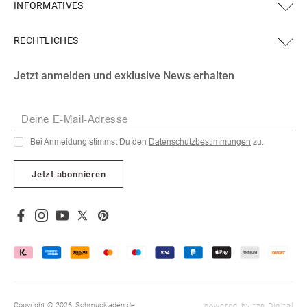
INFORMATIVES
RECHTLICHES
Facebook
Instagram
YouTube
X
Pinterest
Jetzt anmelden und exklusive News erhalten
(Twitter)
Deine E-Mail-Adresse
Bei Anmeldung stimmst Du den
Datenschutzbestimmungen
zu.
Jetzt abonnieren
Facebook
Instagram
YouTube
X
Pinterest
(Twitter)
Copyright © 2026,
Schmuckladen.de
powered by tzn Digital