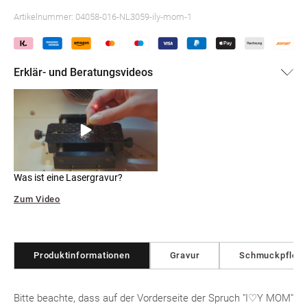
Artikelnummer:
04058-016-NL3059-ily-mom-1
Erklär- und Beratungsvideos
Was ist eine Lasergravur?
Zum Video
Produktinformationen
Gravur
Schmuckpfleg
Bitte beachte, dass auf der Vorderseite der Spruch "I♡Y MOM"