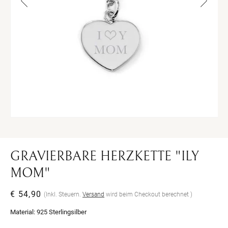
Medien
Me
1
2
in
in
Modal
Mo
öffnen
öff
GRAVIERBARE HERZKETTE "ILY
MOM"
Normaler
€ 54,90
(Inkl. Steuern.
Versand
wird beim Checkout berechnet )
Preis
Material:
925 Sterlingsilber