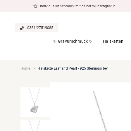
zum
Individueller Schmuck mit deiner Wunschgravur
Inhalt
0351/27519085
✨ Gravurschmuck ✨
Halsketten
Home
Halskette Leaf and Pearl - 925 Sterlingsilber