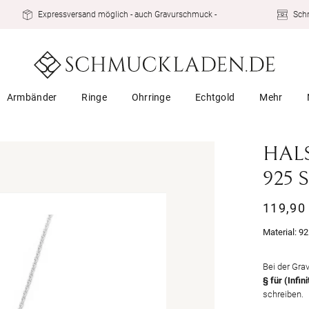
Expressversand möglich - auch Gravurschmuck -
Schn
Armbänder
Ringe
Ohrringe
Echtgold
Mehr
HALS
925 
Normal
119,90
Preis
Material:
92
Bei der Gra
§ für (Infin
schreiben.