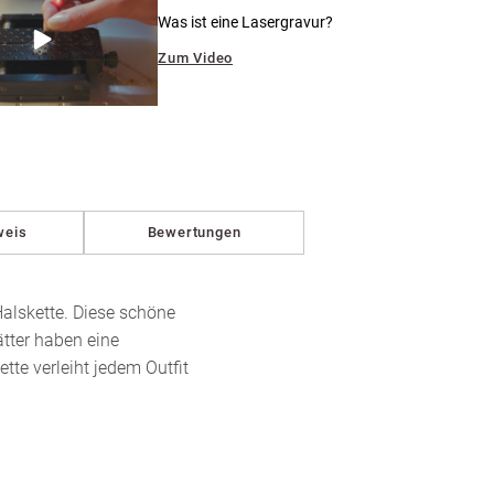
in
Modal
Was ist eine Lasergravur?
öffnen
Zum Video
weis
Bewertungen
alskette. Diese schöne
ätter haben eine
tte verleiht jedem Outfit