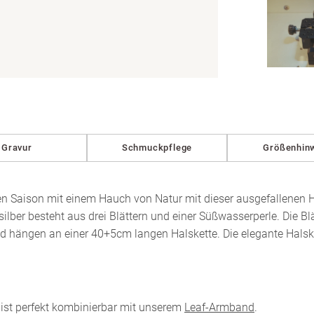
in
Modal
öffnen
Gravur
Schmuckpflege
Größenhin
n Saison mit einem Hauch von Natur mit dieser ausgefallenen H
silber besteht aus drei Blättern und einer Süßwasserperle. Die Bl
nd hängen an einer 40+5cm langen Halskette. Die elegante Halske
e ist perfekt kombinierbar mit unserem
Leaf-Armband
.