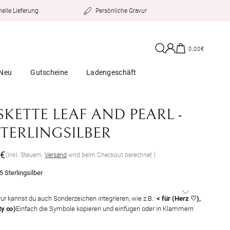
Persönliche Gravur
elle Lieferung
Einloggen
Warenkorb
0,00€
Neu
Gutscheine
Ladengeschäft
KETTE LEAF AND PEARL -
STERLINGSILBER
er
 €
(Inkl. Steuern.
Versand
wird beim Checkout berechnet )
5 Sterlingsilber
vur kannst du auch Sonderzeichen integrieren, wie z.B.:
< für (Herz ♡),
ity ∞)
Einfach die Symbole kopieren und einfügen oder in Klammern