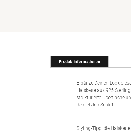
in
Modal
öffnen
Produktinformationen
Ergänze Deinen Look diese
Halskette aus 925 Sterling
strukturierte Oberfläche u
den letzten Schliff.
Styling-Tipp: die Halskett