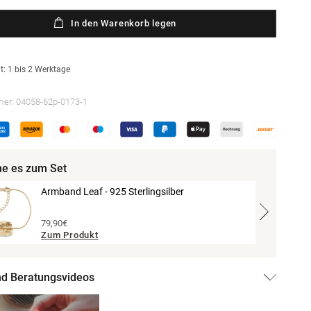
In den Warenkorb legen
t: 1 bis 2 Werktage
mer:
04058-62p-0173-1
e es zum Set
Armband Leaf - 925 Sterlingsilber
79,90€
Zum Produkt
und Beratungsvideos
Medien
3