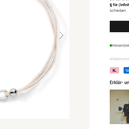
§ für (Infin
schreiben.
Versandzei
Artikelnum
Erklär- 
Medien
2