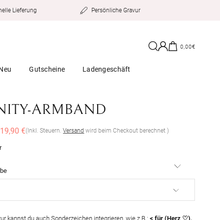
Persönliche Gravur
elle Lieferung
Einloggen
Warenkorb
0,00€
Neu
Gutscheine
Ladengeschäft
INITY-ARMBAND
er
Verkaufspreis
19,90 €
(Inkl. Steuern.
Versand
wird beim Checkout berechnet )
r
60%
rbe
vur kannst du auch Sonderzeichen integrieren, wie z.B.:
< für (Herz ♡),