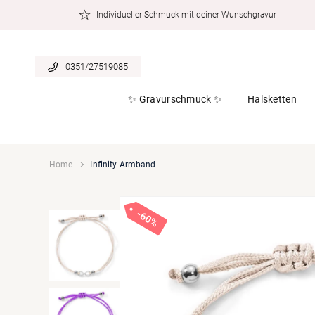
zum
Individueller Schmuck mit deiner Wunschgravur
Inhalt
0351/27519085
✨ Gravurschmuck ✨
Halsketten
Home
Infinity-Armband
60%