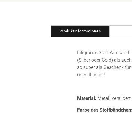
in
Modal
öffnen
Produktinformationen
Filigranes Stoff-Armband 
(Silber oder Gold) als au
so super als Geschenk für 
unendlich ist!
Material:
Metall versilbert
Farbe des Stoffbändchen