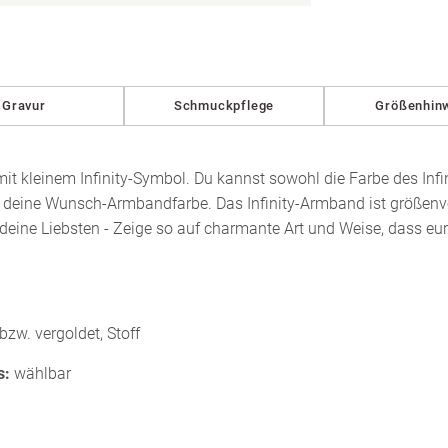
in
Modal
öffnen
Gravur
Schmuckpflege
Größenhin
mit kleinem Infinity-Symbol. Du kannst sowohl die Farbe des Inf
ch deine Wunsch-Armbandfarbe. Das Infinity-Armband ist größenve
deine Liebsten - Zeige so auf charmante Art und Weise, dass eu
 bzw. vergoldet, Stoff
s:
wählbar