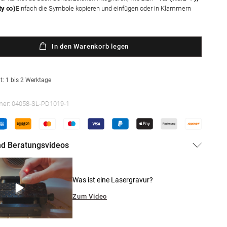
ity ∞)
Einfach die Symbole kopieren und einfügen oder in Klammern
In den Warenkorb legen
t: 1 bis 2 Werktage
mer:
04058-SL-PD1019-1
und Beratungsvideos
Was ist eine Lasergravur?
Zum Video
Medien
3