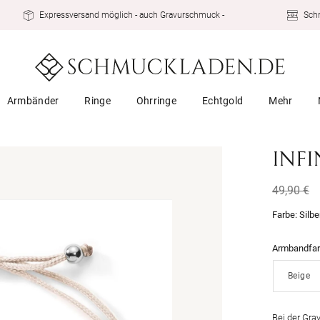
Expressversand möglich - auch Gravurschmuck -
Schn
Armbänder
Ringe
Ohrringe
Echtgold
Mehr
INF
Normal
49,90 €
Preis
Farbe:
Silbe
60%
Armbandfa
Bei der Gra