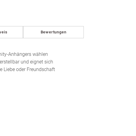
in
Modal
öffnen
weis
Bewertungen
inity-Anhängers wählen
rstellbar und eignet sich
re Liebe oder Freundschaft