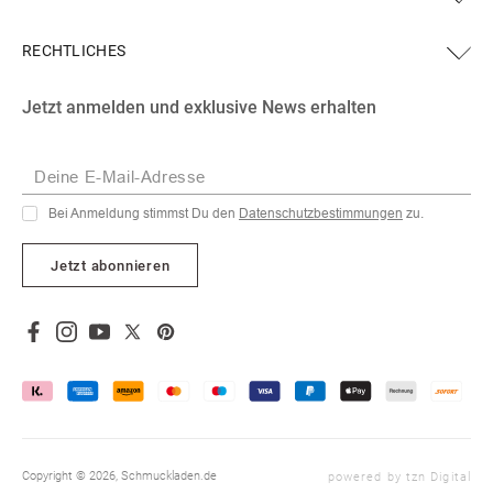
RECHTLICHES
Facebook
Instagram
YouTube
X
Pinterest
Jetzt anmelden und exklusive News erhalten
(Twitter)
Deine E-Mail-Adresse
Bei Anmeldung stimmst Du den
Datenschutzbestimmungen
zu.
Jetzt abonnieren
Facebook
Instagram
YouTube
X
Pinterest
(Twitter)
Copyright © 2026,
Schmuckladen.de
powered by tzn Digital