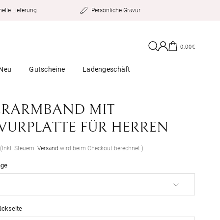
Persönliche Gravur
elle Lieferung
Einloggen
Warenkorb
0,00€
Neu
Gutscheine
Ladengeschäft
ERARMBAND MIT
VURPLATTE FÜR HERREN
er
€
(Inkl. Steuern.
Versand
wird beim Checkout berechnet )
nge
ückseite