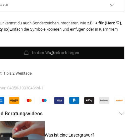
vur kannst du auch Sonderzeichen integrieren, wie z.B.:
< für (Herz ♡),
ity ∞)
Einfach die Symbole kopieren und einfügen oder in Klammern
In den Warenkorb legen
t: 1 bis 2 Werktage
mer:
04058-10030486sl-1
und Beratungsvideos
Was ist eine Lasergravur?