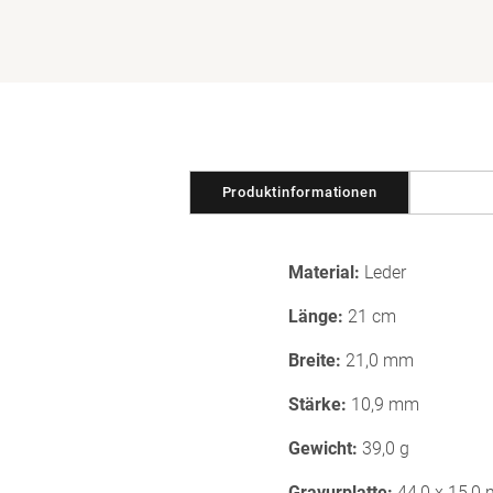
in
Modal
öffnen
Produktinformationen
Material:
Leder
Länge:
21 cm
Breite:
21,0 mm
Stärke:
10,9 mm
Gewicht:
39,0 g
Gravurplatte:
44,0 x 15,0