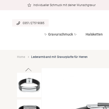
zum
Individueller Schmuck mit deiner Wunschgravur
Inhalt
0351/27519085
✨ Gravurschmuck ✨
Halsketten
Home
Lederarmband mit Gravurplatte für Herren