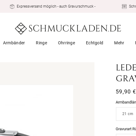
Expressversand möglich - auch Gravurschmuck -
Schn
Armbänder
Ringe
Ohrringe
Echtgold
Mehr
LED
GRA
Normal
59,90 
Preis
Armbandlä
Gravurart R