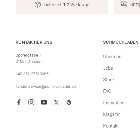
Einzi
Lieferzeit: 1-2 Werktage
KONTAKTIER UNS
SCHMUCKLADEN
Sporergasse 7
Über uns
01067 Dresden
Jobs
+49 351-27519085
Store
kundenservice@schmuckladen.de
FAQ
Inspiration
Facebook
Instagram
YouTube
X
Pinterest
(Twitter)
Magazin
Kontakt