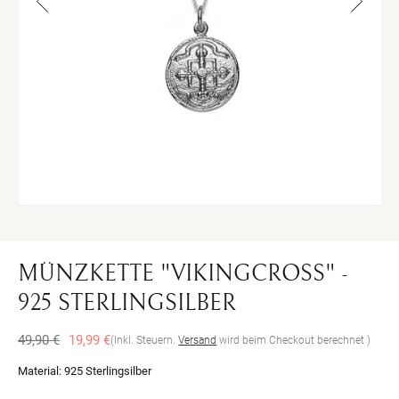
Medien
Me
1
2
in
in
Modal
Mo
öffnen
öff
MÜNZKETTE "VIKINGCROSS" -
925 STERLINGSILBER
Normaler
Verkaufspreis
49,90 €
19,99 €
(Inkl. Steuern.
Versand
wird beim Checkout berechnet )
Preis
Material:
925 Sterlingsilber