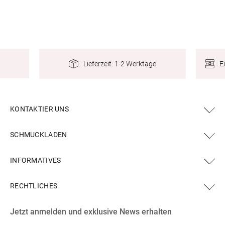
E
Lieferzeit: 1-2 Werktage
KONTAKTIER UNS
SCHMUCKLADEN
INFORMATIVES
RECHTLICHES
Facebook
Instagram
YouTube
X
Pinterest
Jetzt anmelden und exklusive News erhalten
(Twitter)