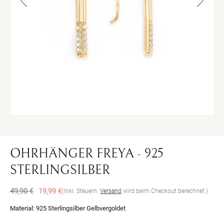
Medien
Me
1
2
in
in
Modal
Mo
öffnen
öff
OHRHÄNGER FREYA - 925
STERLINGSILBER
Normaler
Verkaufspreis
49,90 €
19,99 €
(Inkl. Steuern.
Versand
wird beim Checkout berechnet )
Preis
Material:
925 Sterlingsilber Gelbvergoldet