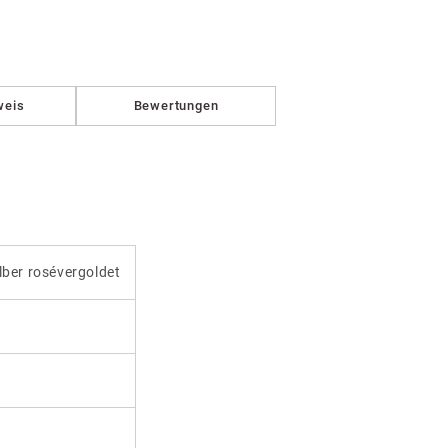
weis
Bewertungen
ilber rosévergoldet