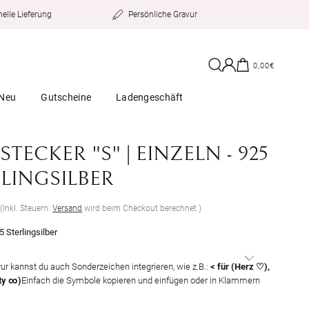
Persönliche Gravur
elle Lieferung
Einloggen
Warenkorb
0,00€
Neu
Gutscheine
Ladengeschäft
TECKER "S" | EINZELN - 925
LINGSILBER
er
€
(Inkl. Steuern.
Versand
wird beim Checkout berechnet )
5 Sterlingsilber
vur kannst du auch Sonderzeichen integrieren, wie z.B.:
< für (Herz ♡),
ity ∞)
Einfach die Symbole kopieren und einfügen oder in Klammern