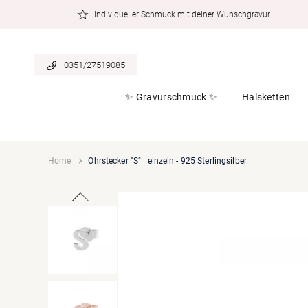
zum
Individueller Schmuck mit deiner Wunschgravur
Inhalt
0351/27519085
✨ Gravurschmuck ✨
Halsketten
Home
Ohrstecker "S" | einzeln - 925 Sterlingsilber