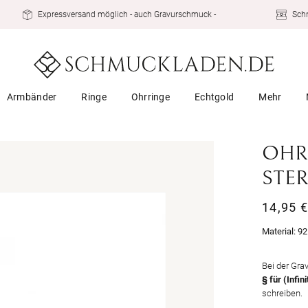
Expressversand möglich - auch Gravurschmuck -
Schn
Armbänder
Ringe
Ohrringe
Echtgold
Mehr
OHRS
STER
Normal
14,95 
Preis
Material:
92
Bei der Gra
§ für (Infin
schreiben.