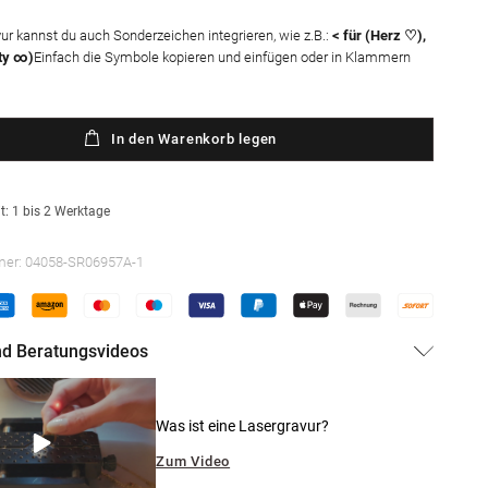
vur kannst du auch Sonderzeichen integrieren, wie z.B.:
< für (Herz ♡),
ity ∞)
Einfach die Symbole kopieren und einfügen oder in Klammern
In den Warenkorb legen
t: 1 bis 2 Werktage
mer:
04058-SR06957A-1
und Beratungsvideos
Was ist eine Lasergravur?
Medien
Zum Video
3