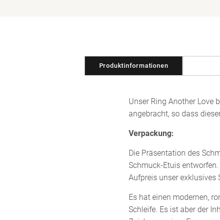
in
Modal
öffnen
Produktinformationen
Unser Ring Another Love be
angebracht, so dass dieser
Verpackung:
Die Präsentation des Schm
Schmuck-Etuis entworfen. 
Aufpreis unser exklusives
Es hat einen modernen, rom
Schleife. Es ist aber der 