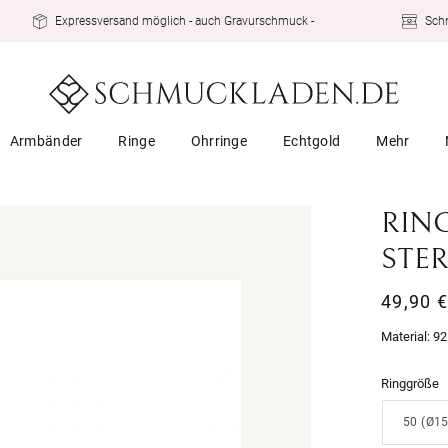
Expressversand möglich - auch Gravurschmuck -
Schn
Armbänder
Ringe
Ohrringe
Echtgold
Mehr
RING
STER
Normal
49,90 
Preis
Material:
92
Ringgröße