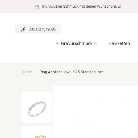
zum
Individueller Schmuck mit deiner Wunschgravur
Inhalt
0351/27519085
✨ Gravurschmuck ✨
Halsketten
Home
Ring Another Love - 925 Sterlingsilber