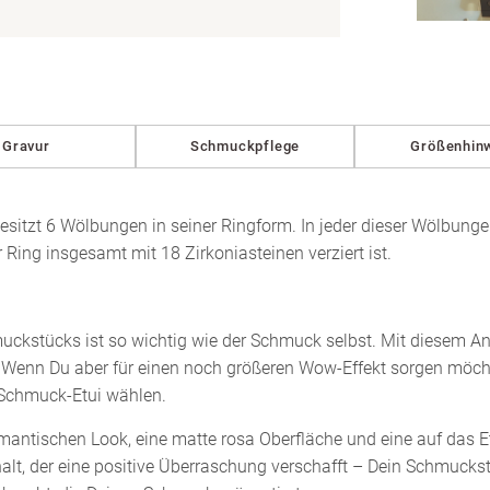
in
Modal
öffnen
Gravur
Schmuckpflege
Größenhin
sitzt 6 Wölbungen in seiner Ringform. In jeder dieser Wölbunge
 Ring insgesamt mit 18 Zirkoniasteinen verziert ist.
uckstücks ist so wichtig wie der Schmuck selbst. Mit diesem A
Wenn Du aber für einen noch größeren Wow-Effekt sorgen möcht
 Schmuck-Etui wählen.
antischen Look, eine matte rosa Oberfläche und eine auf das Et
Inhalt, der eine positive Überraschung verschafft – Dein Schmucks