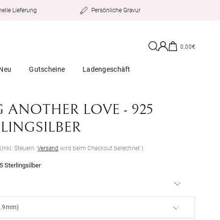
Persönliche Gravur
elle Lieferung
Einloggen
Warenkorb
0,00€
Neu
Gutscheine
Ladengeschäft
 ANOTHER LOVE - 925
LINGSILBER
er
€
(Inkl. Steuern.
Versand
wird beim Checkout berechnet )
5 Sterlingsilber