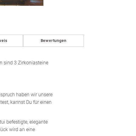
in
Modal
öffnen
weis
Bewertungen
n sind 3 Zirkoniasteine
nspruch haben wir unsere
est, kannst Du für einen
ui befestigte, elegante
tück wird an eine