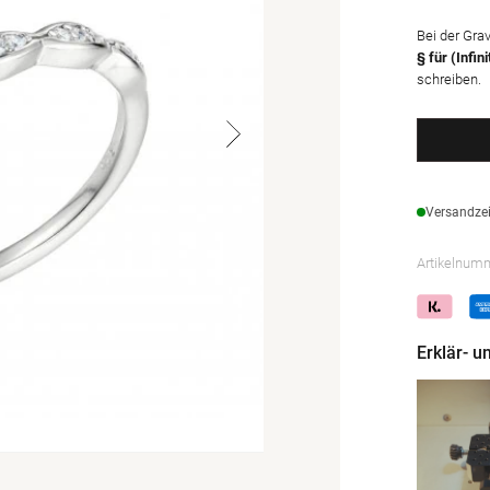
Bei der Gra
§ für (Infin
schreiben.
Versandzei
Artikelnum
Erklär- 
Medien
2