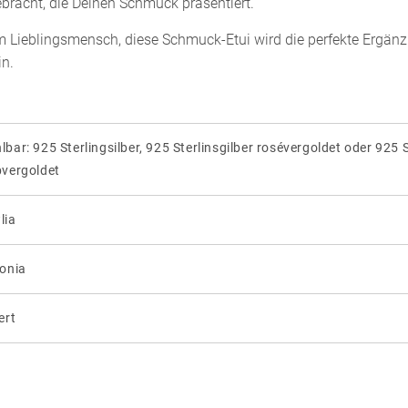
bracht, die Deinen Schmuck präsentiert.
em Lieblingsmensch, diese Schmuck-Etui wird die perfekte Ergä
n.
lbar: 925 Sterlingsilber, 925 Sterlinsgilber rosévergoldet oder 925 S
bvergoldet
lia
konia
ert