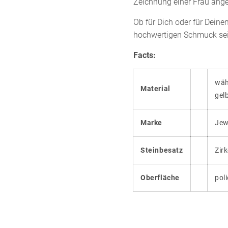
Zeichnung einer Frau ange
Ob für Dich oder für Dein
hochwertigen Schmuck sei
Facts:
wäh
Material
gel
Marke
Jew
Steinbesatz
Zir
Oberfläche
poli