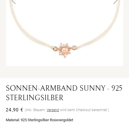
Medien
Me
2
3
in
in
Modal
Mo
öffnen
öff
SONNEN-ARMBAND SUNNY - 925
STERLINGSILBER
Normaler
24,90 €
(Inkl. Steuern.
Versand
wird beim Checkout berechnet )
Preis
Material:
925 Sterlingsilber Rosevergoldet