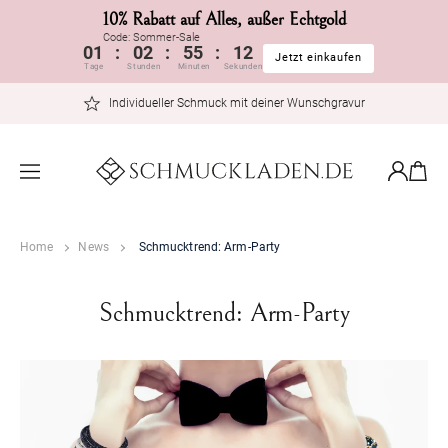
10% Rabatt auf Alles, außer Echtgold
Code: Sommer-Sale
01
:
02
:
55
:
12
Jetzt einkaufe
Direkt
Tage
Stunden
Minuten
Sekunden
zum
Individueller Schmuck mit deiner Wunschgravur
Inhalt
Warenkor
Einloggen
Home
News
Schmucktrend: Arm-Party
Schmucktrend: Arm-Party