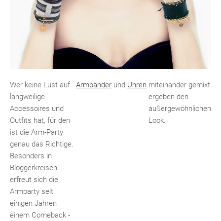
Wer keine Lust auf
Armbänder
und
Uhren
miteinander gemixt
langweilige
ergeben den
Accessoires und
außergewöhnlichen
Outfits hat, für den
Look.
ist die Arm-Party
genau das Richtige.
Besonders in
Bloggerkreisen
erfreut sich die
Armparty seit
einigen Jahren
einem Comeback -