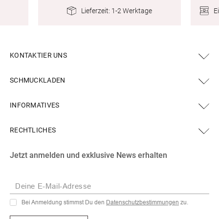
anschließend entsprechend den gesetzlichen Vorgaben
E
Lieferzeit: 1-2 Werktage
gelöscht bzw. nicht weiter verarbeitet. 9. Ausschluss
Der Veranstalter behält sich vor, Teilnehmer bei
Manipulationen oder Verstößen gegen diese
KONTAKTIER UNS
Teilnahmebedingungen vom Gewinnspiel
auszuschließen. 10. Instagram Dieses Gewinnspiel
steht in keiner Verbindung zu Instagram und wird in
SCHMUCKLADEN
keiner Weise von Instagram gesponsert, unterstützt
oder organisiert. Ansprechpartner und Verantwortlicher
INFORMATIVES
ist ausschließlich Schmuckladen.de.
RECHTLICHES
Facebook
Instagram
YouTube
X
Pinterest
Jetzt anmelden und exklusive News erhalten
(Twitter)
Deine E-Mail-Adresse
Bei Anmeldung stimmst Du den
Datenschutzbestimmungen
zu.