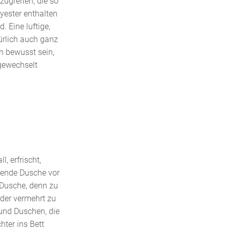
zugreifen, die so
lyester enthalten
 Eine luftige,
ürlich auch ganz
nn bewusst sein,
 gewechselt
, erfrischt,
chende Dusche vor
 Dusche, denn zu
der vermehrt zu
und Duschen, die
hter ins Bett