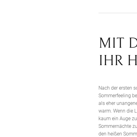
MIT 
IHR 
Nach der ersten s
Sommerfeeling bes
als eher unangene
warm. Wenn die Lu
kaum ein Auge zu 
Sommernächte zu ü
den heißen Sommer