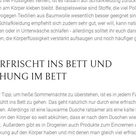
iel Flüssigkeit verliert, ist es ratsam auf Schlafkleidung zurück
am Körper kleben bleibt. Beispielsweise sind Stoffe, die viel Po
ogegen Textilien aus Baumwolle wesentlich besser geeignet sind.
chlafkleidung empfiehlt sich zudem sehr gut, wer will, kann nat
en oder in Unterwäsche schlafen - allerdings solltet ihr euch da
en, die Körperflüssigkeit verstärkt aufsaugen und noch häufiger
: ERFRISCHT INS BETT UND
CHUNG IM BETT
r Tipp, um heiße Sommernächte zu überstehen, ist es in jedem Fall
hlt ins Bett zu gehen. Das geht natürlich nur durch eine erfris
n. Allerdings ist eine lauwarme Dusche ratsamer als eine kalte
ann den Körper so weit abkühlen, dass er nach dem Duschen wie
t. Außerdem gibt es in Drogerien auch Produkte zum Eincremen 
kung auf den Körper haben und mit denen man gleich viel erfrisc