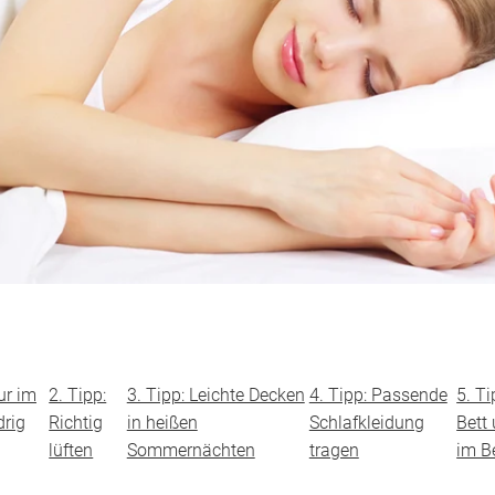
ur im
2. Tipp:
3. Tipp: Leichte Decken
4. Tipp: Passende
5. Ti
drig
Richtig
in heißen
Schlafkleidung
Bett
lüften
Sommernächten
tragen
im B