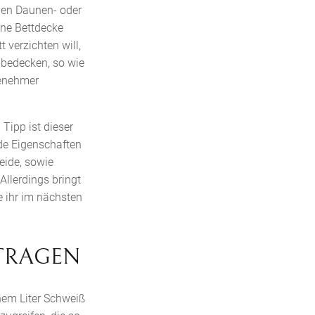
igen Daunen- oder
hne Bettdecke
 verzichten will,
 bedecken, so wie
genehmer
 Tipp ist dieser
nde Eigenschaften
eide, sowie
llerdings bringt
e ihr im nächsten
 TRAGEN
nem Liter Schweiß