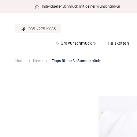
zum
Individueller Schmuck mit deiner Wunschgravur
Inhalt
0351/27519085
✨ Gravurschmuck ✨
Halsketten
Home
News
Tipps für heiße Sommernächte