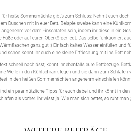
p für heiße Sommernächte gibt's zum Schluss: Nehmt euch doch 
em Duschen mit in euer Bett. Beispielsweise kann eine Kühlko
angenehm vor dem Einschlafen sein, indem ihr diese in ein Gesc
 Füße oder auf euren Oberkörper legt. Das selbe funktioniert au
Wärmflaschen ganz gut ;) Einfach kaltes Wasser einfüllen und für
nd schon könnt ihr euch eine kleine Erfrischung mit ins Bett n
ekt schnell nachlässt, könnt ihr ebenfalls eure Bettbezüge, Bett
eine Weile in den Kühlschrank legen und sie dann zum Schlafen 
dest in den heißen Sommernächten angenehm einschlafen könnt
 sind ein paar nützliche Tipps für euch dabei und ihr könnt in d
lafen als vorher. Ihr wisst ja: Wie man sich bettet, so ruht man ;