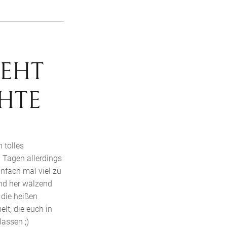
TEHT
HTE
 tolles
n Tagen allerdings
nfach mal viel zu
und her wälzend
 die heißen
lt, die euch in
assen ;)