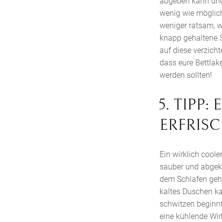
abgeben kann und v
wenig wie möglich 
weniger ratsam, w
knapp gehaltene S
auf diese verzicht
dass eure Bettlak
werden sollten!
5. TIPP
ERFRIS
Ein wirklich coole
sauber und abgekü
dem Schlafen gehe
kaltes Duschen k
schwitzen beginn
eine kühlende Wir