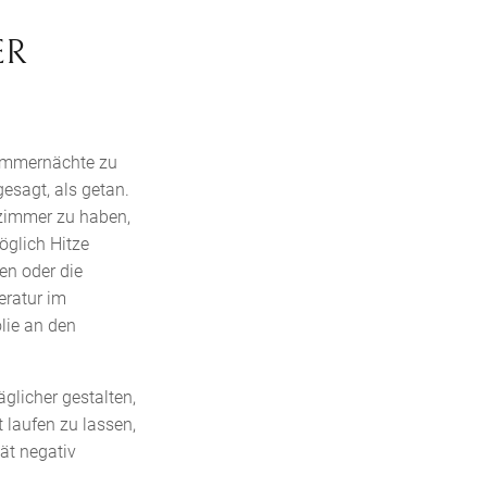
ER
Sommernächte zu
esagt, als getan.
fzimmer zu haben,
öglich Hitze
en oder die
eratur im
lie an den
glicher gestalten,
 laufen zu lassen,
ät negativ