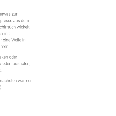
etwas zur
mpresse aus dem
hirrtüch wickelt
ch mit
 eine Weile in
ehmen!
laken oder
wieder rausholen,
.
en nächsten warmen
)