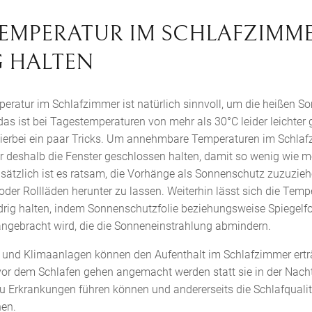
: TEMPERATUR IM SCHLAFZIMM
G HALTEN
peratur im Schlafzimmer ist natürlich sinnvoll, um die heißen 
as ist bei Tagestemperaturen von mehr als 30°C leider leichter g
hierbei ein paar Tricks. Um annehmbare Temperaturen im Schla
ber deshalb die Fenster geschlossen halten, damit so wenig wie m
usätzlich ist es ratsam, die Vorhänge als Sonnenschutz zuzuzieh
oder Rollläden herunter zu lassen. Weiterhin lässt sich die Temp
rig halten, indem Sonnenschutzfolie beziehungsweise Spiegelfo
ngebracht wird, die die Sonneneinstrahlung abmindern.
 und Klimaanlagen können den Aufenthalt im Schlafzimmer erträ
 vor dem Schlafen gehen angemacht werden statt sie in der Nacht
 zu Erkrankungen führen können und andererseits die Schlafqualit
nen.