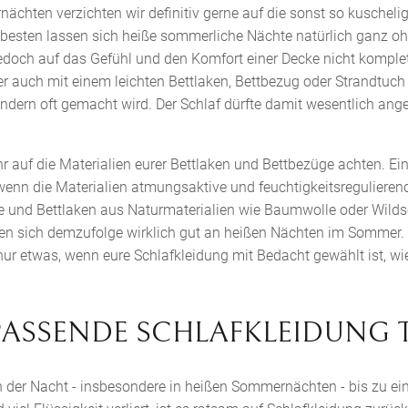
ächten verzichten wir definitiv gerne auf die sonst so kuschel
besten lassen sich heiße sommerliche Nächte natürlich ganz o
edoch auf das Gefühl und den Komfort einer Decke nicht komplett
r auch mit einem leichten Bettlaken, Bettbezug oder Strandtuch
ändern oft gemacht wird. Der Schlaf dürfte damit wesentlich an
ihr auf die Materialien eurer Bettlaken und Bettbezüge achten. Ein
 wenn die Materialien atmungsaktive und feuchtigkeitsreguliere
 und Bettlaken aus Naturmaterialien wie Baumwolle oder Wilds
en sich demzufolge wirklich gut an heißen Nächten im Sommer. A
nur etwas, wenn eure Schlafkleidung mit Bedacht gewählt ist, wi
: PASSENDE SCHLAFKLEIDUNG
n der Nacht - insbesondere in heißen Sommernächten - bis zu ei