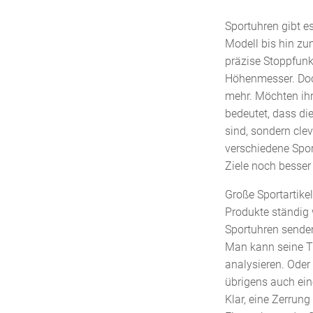
Sportuhren gibt e
Modell bis hin z
präzise Stoppfun
Höhenmesser. Doch
mehr. Möchten ih
bedeutet, dass di
sind, sondern clev
verschiedene Spor
Ziele noch besser 
Große Sportartike
Produkte ständig
Sportuhren senden
Man kann seine T
analysieren. Oder
übrigens auch ein
Klar, eine Zerrung