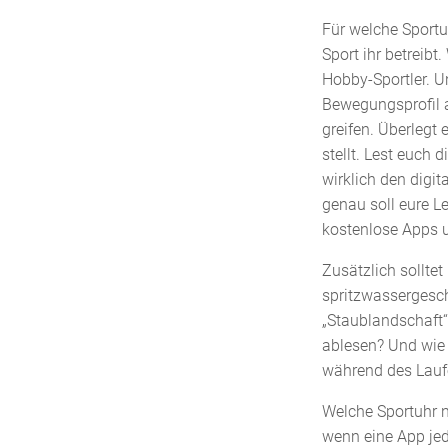
Für welche Sportu
Sport ihr betreibt
Hobby-Sportler. Un
Bewegungsprofil a
greifen. Überlegt
stellt. Lest euch 
wirklich den digi
genau soll eure L
kostenlose Apps u
Zusätzlich solltet
spritzwassergesch
„Staublandschaft“
ablesen? Und wie 
während des Lauf
Welche Sportuhr n
wenn eine App jed