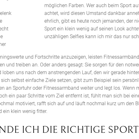
möglichen Farben. Wer auch beim Sport auf 
elenk
achtet, wird diesen Umstand dankbar ann
e
ehrlich, gibt es heute noch jemanden, der n
echt
Sport ein klein wenig auf seinen Look achte
le
unzähligen Selfies kann ich mir das nur sch
her
ainingswerte und Fortschritte anzuzeigen, leisten Fitnessarmbän
en und treiben an. Oder anders gesagt: Sie sorgen für den notwen
d loben uns nach dem anstrengenden Lauf, den wir gerade hinte
sich selbst einfache Ziele setzen, gibt zum Beispiel sein persön
ten an Sportuhr oder Fitnessarmband weiter und legt los. Wen
h ein paar Schritte vom Ziel entfernt ist, fühlt man sich bei ei
ochmal motiviert, rafft sich auf und läuft nochmal kurz um den Blo
ein klein wenig fitter.
FINDE ICH DIE RICHTIGE SPOR