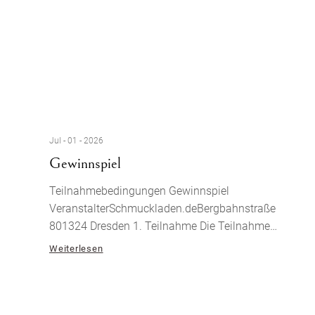
Jul - 01 - 2026
Gewinnspiel
Teilnahmebedingungen Gewinnspiel
VeranstalterSchmuckladen.deBergbahnstraße
801324 Dresden 1. Teilnahme Die Teilnahme
erfolgt durch das Hochladen eines Bildes (z. B.
Weiterlesen
Handabdruck, Fußabdruck, Handschrift oder
Kinderzeichnung) als Bildkommentar unter dem
Gewinnspielbeitrag auf Instagram. Pro Person ist
eine Teilnahme möglich. 2. Teilnahmezeitraum