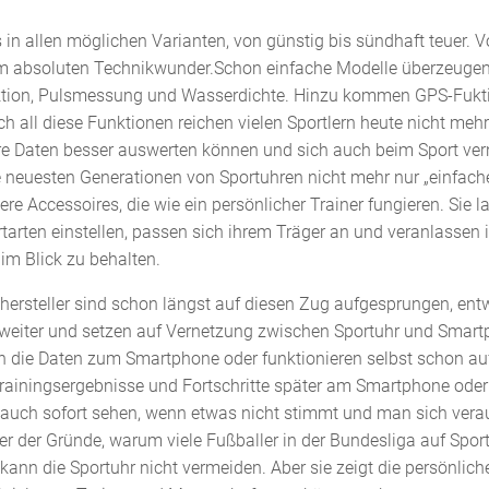
s in allen möglichen Varianten, von günstig bis sündhaft teuer.
um absoluten Technikwunder.Schon einfache Modelle überzeugen
ktion, Pulsmessung und Wasserdichte. Hinzu kommen GPS-Fukt
 all diese Funktionen reichen vielen Sportlern heute nicht mehr
re Daten besser auswerten können und sich auch beim Sport ver
e neuesten Generationen von Sportuhren nicht mehr nur „einfa
ere Accessoires, die wie ein persönlicher Trainer fungieren. Sie l
tarten einstellen, passen sich ihrem Träger an und veranlassen 
im Blick zu behalten.
lhersteller sind schon längst auf diesen Zug aufgesprungen, entw
 weiter und setzen auf Vernetzung zwischen Sportuhr und Smart
 die Daten zum Smartphone oder funktionieren selbst schon au
rainingsergebnisse und Fortschritte später am Smartphone ode
 auch sofort sehen, wenn etwas nicht stimmt und man sich verau
er der Gründe, warum viele Fußballer in der Bundesliga auf Spor
 kann die Sportuhr nicht vermeiden. Aber sie zeigt die persönlic