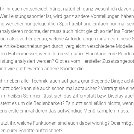
hr ihr euch entscheidet, hängt natürlich ganz wesentlich davon 
. Wer Leistungssportler ist, wird ganz andere Vorstellungen haben
d wer eher nur gelegentlich Sport treibt und einfach nur mal sei
nalysieren möchte, der muss auch nicht gleich so tief ins Port
 euch also vorher genau, welche Anforderungen ihr an eure neue 
die Artikelbeschreibungen durch, vergleicht verschiedene Modelle.
talen Höhenmesser, wenn ihr meist nur im Flachland eure Runden
eistung analysiert werden? Gibt es vom Hersteller Zusatzangebot
nd wie gut bewerten andere Sportler die
 ihr, neben aller Technik, auch auf ganz grundlegende Dinge achte
ützt oder kann sie auch schon mal abtauchen? Verträgt sie eine
 im heißen Sommer, lässt sich das Ziffernblatt bzw. Display auc
steht es um die Bedienbarkeit? Es nutzt schließlich nichts, wen
ens erste einmal durch das aufwändige Menü kämpfen muss.
utzt ihr, welche Funktionen sind euch dabei wichtig? Oder mögt i
en eurer Schritte aufzeichnet?