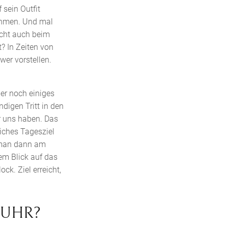
sein Outfit
ehmen. Und mal
icht auch beim
t? In Zeiten von
wer vorstellen.
der noch einiges
digen Tritt in den
r uns haben. Das
liches Tagesziel
n man dann am
nem Blick auf das
ck. Ziel erreicht,
TUHR?