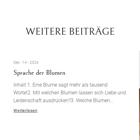
WEITERE BEITRÄGE
Dec - 14 - 2024
Sprache der Blumen
Inhalt 1. Eine Blume sagt mehr als tausend
Worte!2. Mit welchen Blumen lassen sich Liebe und
Leidenschaft ausdrücken?3. Welche Blumen
passen zu welchem Anlass?4. Die Sprache der
Weiterlesen
Blumen als Übersicht Blumen schenken 1. Eine
Blume sagt mehr als tausend Worte! Die Rose ist
mit Abstand die beliebteste Blume, wenn es ums
Verschenken unter Liebespaaren geht. Falsch