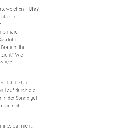
ab, welchen
Uhr
?
 als ein
n
emonnaie
Sportuhr
 Braucht ihr
 zieht? Wie
e, wie
n. Ist die Uhr
n Lauf durch die
h in der Sonne gut
n man sich
hr es gar nicht,