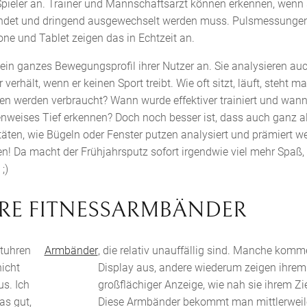
Spieler an. Trainer und Mannschaftsarzt können erkennen, wenn s
findet und dringend ausgewechselt werden muss. Pulsmessunge
e und Tablet zeigen das in Echtzeit an.
 ein ganzes Bewegungsprofil ihrer Nutzer an. Sie analysieren auc
 verhält, wenn er keinen Sport treibt. Wie oft sitzt, läuft, steht m
ien werden verbraucht? Wann wurde effektiver trainiert und wann 
nweises Tief erkennen? Doch noch besser ist, dass auch ganz al
täten, wie Bügeln oder Fenster putzen analysiert und prämiert we
en! Da macht der Frühjahrsputz sofort irgendwie viel mehr Spaß, 
;)
ERE FITNESSARMBÄNDER
rtuhren
Armbänder
, die relativ unauffällig sind. Manche kom
icht
Display aus, andere wiederum zeigen ihrem 
s. Ich
großflächiger Anzeige, wie nah sie ihrem Zi
as gut,
Diese Armbänder bekommt man mittlerweile