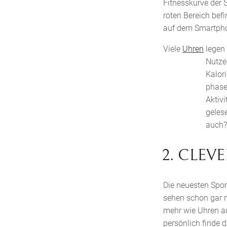
Fitnesskurve der 
roten Bereich be
auf dem Smartphon
Viele
Uhren
legen
Nutzer
Kalor
phase
Aktivi
geles
auch? 
2. CLEV
Die neuesten Spo
sehen schon gar n
mehr wie Uhren au
persönlich finde d