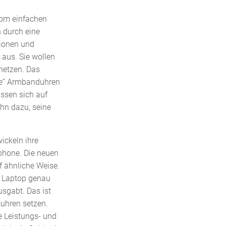
 Vom einfachen
 durch eine
ionen und
 aus. Sie wollen
netzen. Das
che“ Armbanduhren
assen sich auf
ihn dazu, seine
ickeln ihre
phone. Die neuen
f ähnliche Weise.
r Laptop genau
sgabt. Das ist
tuhren setzen.
he Leistungs- und